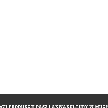
II PRODUKCJI PASZ I AKWAKULTURY W MUCH