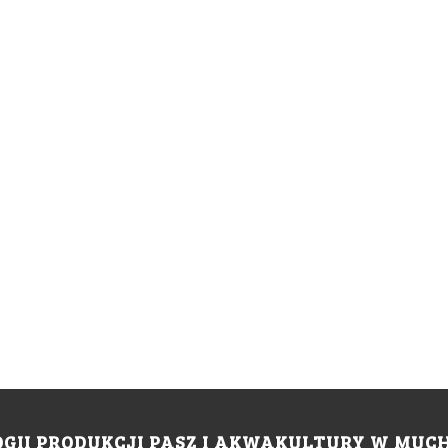
II PRODUKCJI PASZ I AKWAKULTURY W MUCH