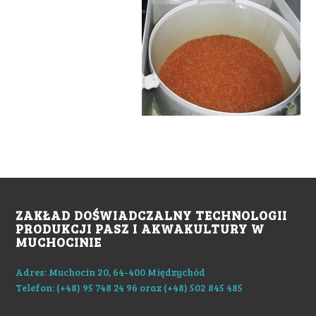
ZAKŁAD DOŚWIADCZALNY TECHNOLOGII
PRODUKCJI PASZ I AKWAKULTURY W
MUCHOCINIE
Adres: Muchocin 20, 64-400 Międzychód
Telefon: (+48) 95 748 24 96 oraz (+48) 502 845 485